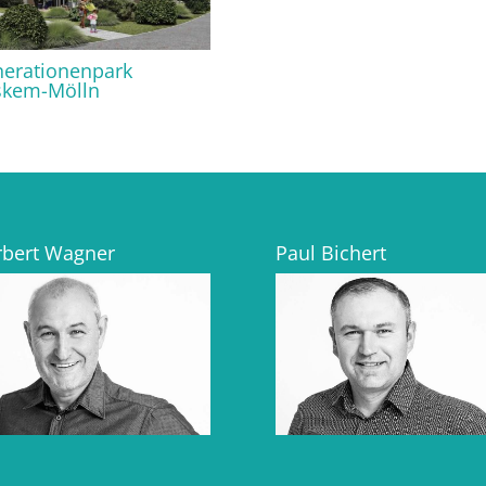
erationenpark
skem-Mölln
bert Wagner
Paul Bichert