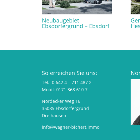
Neubaugebiet
Gen
Ebsdorfergrund – Ebsdorf
He
So erreichen Sie uns:
Nor
Tel.: 0 642 4 – 711 487 2
Mobil: 0171 368 610 7
Nordecker Weg 16
35085 Ebsdorfergrund-
Dreihausen
info@wagner-bichert.immo