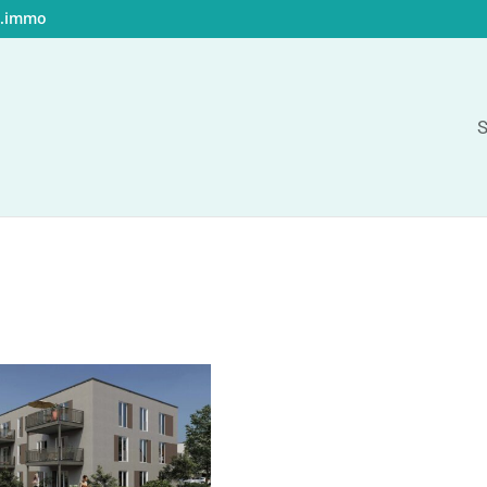
t.immo
S